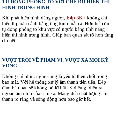
TỰ ĐỘNG PHÓNG TO VỚI CHẾ ĐỘ HIỂN THỊ
HÌNH TRONG HÌNH
Khi phát hiện hình dáng người,
E4p 3K+
không chỉ
hiển thị toàn cảnh bằng ống kính mắt cá. Hơn hết còn
tự động phóng to khu vực có người bằng tính năng
hiển thị hình trong hình. Giúp bạn quan sát rõ hơn từng
chi tiết.
VƯỢT TRỘI VỀ PHẠM VI, VƯỢT XA MỌI KỲ
VONG
Không chỉ nhìn, nghe cũng là yếu tố then chốt trong
bảo mật. Với hệ thống xử lý âm thanh tiên tiến, E4p
đảm bảo bạn sẽ không bỏ lỡ bất kỳ điều gì diễn ra
ngoài tầm nhìn của camera. Mang đến chất lượng âm
thanh rõ ràng và sống động hơn bao giờ hết.