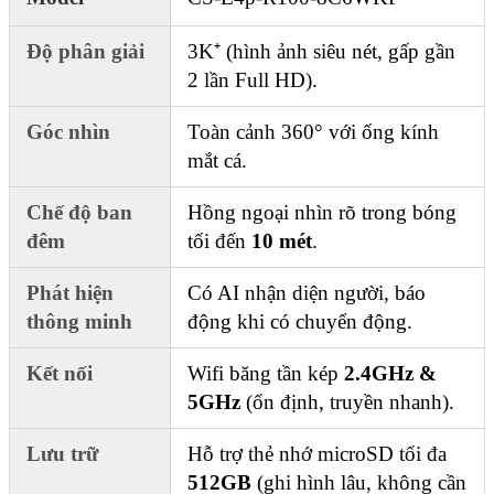
Độ phân giải
3K⁺ (hình ảnh siêu nét, gấp gần
2 lần Full HD).
Góc nhìn
Toàn cảnh 360° với ống kính
mắt cá.
Chế độ ban
Hồng ngoại nhìn rõ trong bóng
đêm
tối đến
10 mét
.
Phát hiện
Có AI nhận diện người, báo
thông minh
động khi có chuyển động.
Kết nối
Wifi băng tần kép
2.4GHz &
5GHz
(ổn định, truyền nhanh).
Lưu trữ
Hỗ trợ thẻ nhớ microSD tối đa
512GB
(ghi hình lâu, không cần