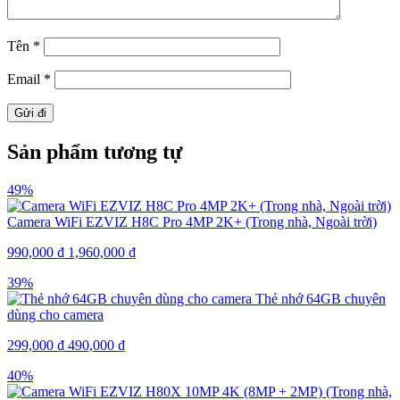
Tên
*
Email
*
Sản phẩm tương tự
49%
Camera WiFi EZVIZ H8C Pro 4MP 2K+ (Trong nhà, Ngoài trời)
990,000
₫
1,960,000
₫
39%
Thẻ nhớ 64GB chuyên
dùng cho camera
299,000
₫
490,000
₫
40%