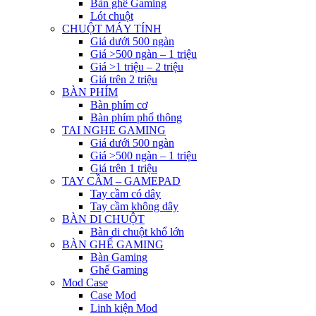
Bàn ghế Gaming
Lót chuột
CHUỘT MÁY TÍNH
Giá dưới 500 ngàn
Giá >500 ngàn – 1 triệu
Giá >1 triệu – 2 triệu
Giá trên 2 triệu
BÀN PHÍM
Bàn phím cơ
Bàn phím phổ thông
TAI NGHE GAMING
Giá dưới 500 ngàn
Giá >500 ngàn – 1 triệu
Giá trên 1 triệu
TAY CẦM – GAMEPAD
Tay cầm có dây
Tay cầm không dây
BÀN DI CHUỘT
Bàn di chuột khổ lớn
BÀN GHẾ GAMING
Bàn Gaming
Ghế Gaming
Mod Case
Case Mod
Linh kiện Mod