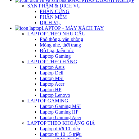
GIẢI PHÁP DOANH NGHIỆP
SẢN PHẨM & DỊCH VỤ
PHẦN CỨNG
PHẦN MỀM
DỊCH VỤ
LAPTOP – MÁY XÁCH TAY
LAPTOP THEO NHU CẦU
Phổ thông, văn phòng
Mỏng nhẹ, thời trang
Đồ họa, kiến trúc
Laptop Gaming
LAPTOP THEO HÃNG
Laptop Asus
Laptop Dell
Laptop MSI
Laptop Acer
Laptop HP
Laptop Lenovo
LAPTOP GAMING
Laptop Gaming MSI
Laptop Gaming HP
Laptop Gaming Acer
LAPTOP THEO KHOẢNG GIÁ
Laptop dưới 10 triệu
Laptop từ 10-15 triệu