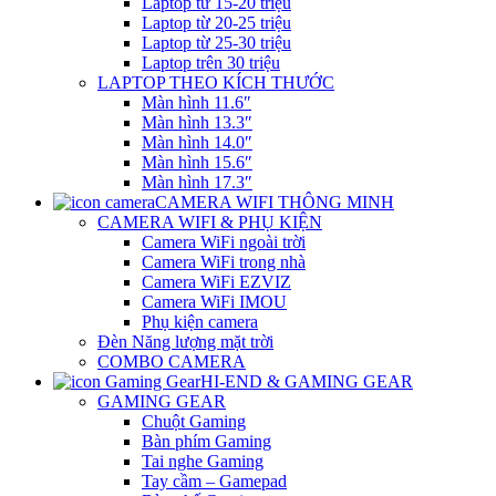
Laptop từ 15-20 triệu
Laptop từ 20-25 triệu
Laptop từ 25-30 triệu
Laptop trên 30 triệu
LAPTOP THEO KÍCH THƯỚC
Màn hình 11.6″
Màn hình 13.3″
Màn hình 14.0″
Màn hình 15.6″
Màn hình 17.3″
CAMERA WIFI THÔNG MINH
CAMERA WIFI & PHỤ KIỆN
Camera WiFi ngoài trời
Camera WiFi trong nhà
Camera WiFi EZVIZ
Camera WiFi IMOU
Phụ kiện camera
Đèn Năng lượng mặt trời
COMBO CAMERA
HI-END & GAMING GEAR
GAMING GEAR
Chuột Gaming
Bàn phím Gaming
Tai nghe Gaming
Tay cầm – Gamepad