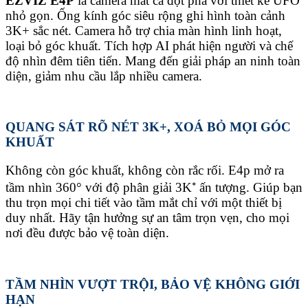
EZVIZ E4P
là camera mắt cá đột phá với thiết kế UFO
nhỏ gọn. Ống kính góc siêu rộng ghi hình toàn cảnh
3K+ sắc nét. Camera hỗ trợ chia màn hình linh hoạt,
loại bỏ góc khuất. Tích hợp AI phát hiện người và chế
độ nhìn đêm tiên tiến. Mang đến giải pháp an ninh toàn
diện, giảm nhu cầu lắp nhiều camera.
QUANG SÁT RÕ NÉT 3K+, XOÁ BỎ MỌI GÓC
KHUẤT
Không còn góc khuất, không còn rắc rối. E4p mở ra
tầm nhìn 360° với độ phân giải 3K⁺ ấn tượng. Giúp bạn
thu trọn mọi chi tiết vào tầm mắt chỉ với một thiết bị
duy nhất. Hãy tận hưởng sự an tâm trọn vẹn, cho mọi
nơi đều được bảo vệ toàn diện.
TẦM NHÌN VƯỢT TRỘI, BẢO VỆ KHÔNG GIỚI
HẠN