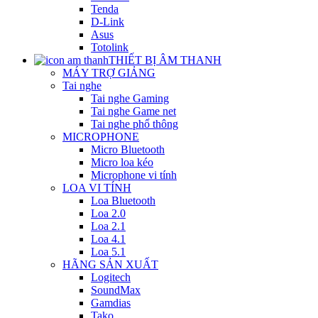
Tenda
D-Link
Asus
Totolink
THIẾT BỊ ÂM THANH
MÁY TRỢ GIẢNG
Tai nghe
Tai nghe Gaming
Tai nghe Game net
Tai nghe phổ thông
MICROPHONE
Micro Bluetooth
Micro loa kéo
Microphone vi tính
LOA VI TÍNH
Loa Bluetooth
Loa 2.0
Loa 2.1
Loa 4.1
Loa 5.1
HÃNG SẢN XUẤT
Logitech
SoundMax
Gamdias
Tako