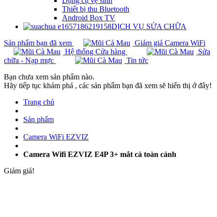
Dụng cụ vệ sinh
Thiết bị thu Bluetooth
Android Box TV
DỊCH VỤ SỬA CHỮA
Sản phẩm bạn đã xem
Giảm giá Camera WiFi
Hệ thống Cửa hàng
Sửa
chữa - Nạp mực
Tin tức
Bạn chưa xem sản phẩm nào.
Hãy tiếp tục khám phá , các sản phẩm bạn đã xem sẽ hiển thị ở đây!
Trang chủ
Sản phẩm
Camera WiFi EZVIZ
Camera Wifi EZVIZ E4P 3+ mắt cá toàn cảnh
Giảm giá!