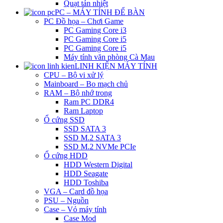
Quạt tản nhiệt
PC – MÁY TÍNH ĐỂ BÀN
PC Đồ họa – Chơi Game
PC Gaming Core i3
PC Gaming Core i5
PC Gaming Core i5
Máy tính văn phòng Cà Mau
LINH KIỆN MÁY TÍNH
CPU – Bộ vi xử lý
Mainboard – Bo mạch chủ
RAM – Bộ nhớ trong
Ram PC DDR4
Ram Laptop
Ổ cứng SSD
SSD SATA 3
SSD M.2 SATA 3
SSD M.2 NVMe PCIe
Ổ cứng HDD
HDD Western Digital
HDD Seagate
HDD Toshiba
VGA – Card đồ họa
PSU – Nguồn
Case – Vỏ máy tính
Case Mod