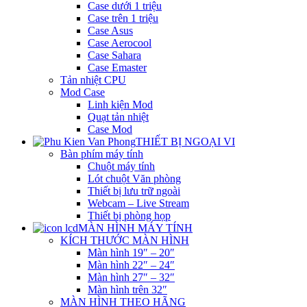
Case dưới 1 triệu
Case trên 1 triệu
Case Asus
Case Aerocool
Case Sahara
Case Emaster
Tản nhiệt CPU
Mod Case
Linh kiện Mod
Quạt tản nhiệt
Case Mod
THIẾT BỊ NGOẠI VI
Bàn phím máy tính
Chuột máy tính
Lót chuột Văn phòng
Thiết bị lưu trữ ngoài
Webcam – Live Stream
Thiết bị phòng họp
MÀN HÌNH MÁY TÍNH
KÍCH THƯỚC MÀN HÌNH
Màn hình 19″ – 20″
Màn hình 22″ – 24″
Màn hình 27″ – 32″
Màn hình trên 32″
MÀN HÌNH THEO HÃNG