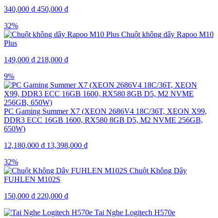
340,000
₫
450,000
₫
32%
Chuột không dây Rapoo M10
Plus
149,000
₫
218,000
₫
9%
PC Gaming Summer X7 (XEON 2686V4 18C/36T, XEON X99,
DDR3 ECC 16GB 1600, RX580 8GB D5, M2 NVME 256GB,
650W)
12,180,000
₫
13,398,000
₫
32%
Chuột Không Dây
FUHLEN M102S
150,000
₫
220,000
₫
Tai Nghe Logitech H570e