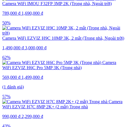
Camera WiFi IMOU F32FP 3MP 2K (Trong nhà, Ngoài trời)
789,000
₫
1,690,000
₫
50%
Camera WiFi EZVIZ H9C 10MP 3K, 2 mắt (Trong nhà, Ngoài trời)
1,490,000
₫
3,000,000
₫
62%
Camera
WiFi EZVIZ H6C Pro 5MP 3K (Trong nhà)
569,000
₫
1,499,000
₫
(1 đánh giá)
57%
Camera
WiFi EZVIZ H7C 8MP 2K+ (2 mắt) Trong nhà
990,000
₫
2,299,000
₫
43%