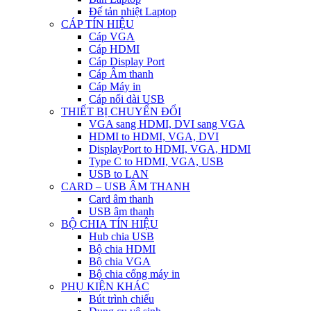
Đế tản nhiệt Laptop
CÁP TÍN HIỆU
Cáp VGA
Cáp HDMI
Cáp Display Port
Cáp Âm thanh
Cáp Máy in
Cáp nối dài USB
THIẾT BỊ CHUYỂN ĐỔI
VGA sang HDMI, DVI sang VGA
HDMI to HDMI, VGA, DVI
DisplayPort to HDMI, VGA, HDMI
Type C to HDMI, VGA, USB
USB to LAN
CARD – USB ÂM THANH
Card âm thanh
USB âm thanh
BỘ CHIA TÍN HIỆU
Hub chia USB
Bộ chia HDMI
Bộ chia VGA
Bộ chia cổng máy in
PHỤ KIỆN KHÁC
Bút trình chiếu