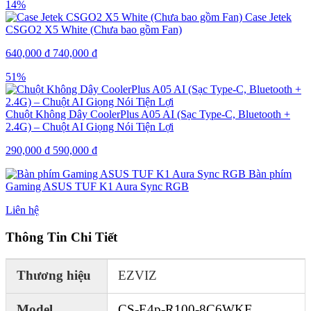
14%
Case Jetek
CSGO2 X5 White (Chưa bao gồm Fan)
640,000
₫
740,000
₫
51%
Chuột Không Dây CoolerPlus A05 AI (Sạc Type-C, Bluetooth +
2.4G) – Chuột AI Giọng Nói Tiện Lợi
290,000
₫
590,000
₫
Bàn phím
Gaming ASUS TUF K1 Aura Sync RGB
Liên hệ
Thông Tin Chi Tiết
Thương hiệu
EZVIZ
Model
CS-E4p-R100-8C6WKF