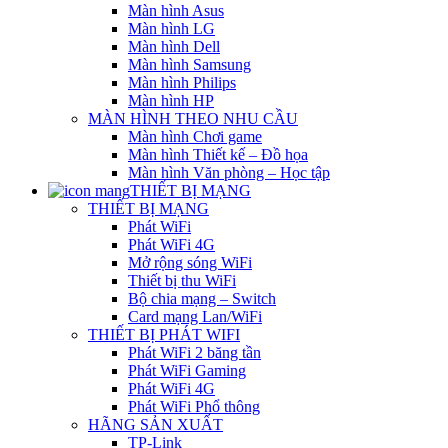
Màn hình Asus
Màn hình LG
Màn hình Dell
Màn hình Samsung
Màn hình Philips
Màn hình HP
MÀN HÌNH THEO NHU CẦU
Màn hình Chơi game
Màn hình Thiết kế – Đồ họa
Màn hình Văn phòng – Học tập
THIẾT BỊ MẠNG
THIẾT BỊ MẠNG
Phát WiFi
Phát WiFi 4G
Mở rộng sóng WiFi
Thiết bị thu WiFi
Bộ chia mạng – Switch
Card mạng Lan/WiFi
THIẾT BỊ PHÁT WIFI
Phát WiFi 2 băng tần
Phát WiFi Gaming
Phát WiFi 4G
Phát WiFi Phổ thông
HÃNG SẢN XUẤT
TP-Link