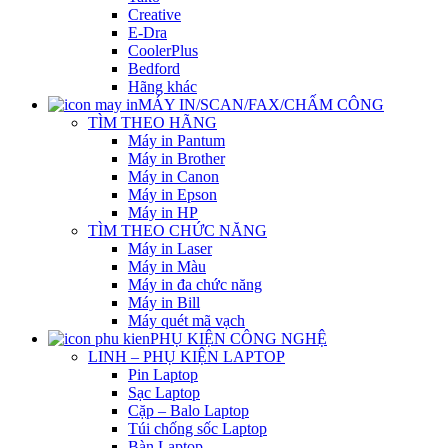
Creative
E-Dra
CoolerPlus
Bedford
Hãng khác
MÁY IN/SCAN/FAX/CHẤM CÔNG
TÌM THEO HÃNG
Máy in Pantum
Máy in Brother
Máy in Canon
Máy in Epson
Máy in HP
TÌM THEO CHỨC NĂNG
Máy in Laser
Máy in Màu
Máy in đa chức năng
Máy in Bill
Máy quét mã vạch
PHỤ KIỆN CÔNG NGHỆ
LINH – PHỤ KIỆN LAPTOP
Pin Laptop
Sạc Laptop
Cặp – Balo Laptop
Túi chống sốc Laptop
Bàn Laptop