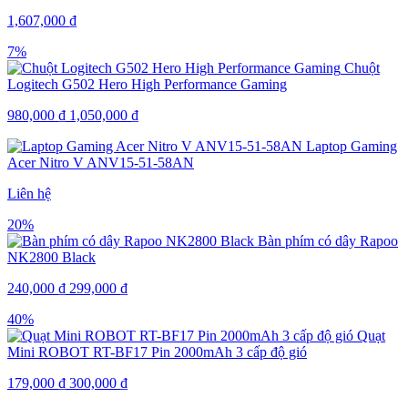
1,607,000
₫
7%
Chuột
Logitech G502 Hero High Performance Gaming
980,000
₫
1,050,000
₫
Laptop Gaming
Acer Nitro V ANV15-51-58AN
Liên hệ
20%
Bàn phím có dây Rapoo
NK2800 Black
240,000
₫
299,000
₫
40%
Quạt
Mini ROBOT RT-BF17 Pin 2000mAh 3 cấp độ gió
179,000
₫
300,000
₫