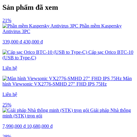
Sản phẩm đã xem
21%
Phần mềm Kaspersky
Antivirus 3PC
339,000
₫
430,000
₫
Cáp sạc Orico BTC-10
(USB to Type-C)
Liên hệ
Màn
hình Viewsonic VX2776-SMHD 27″ FHD IPS 75Hz
Liên hệ
25%
Giải pháp Nhà thông
minh (STK) trọn gói
7,990,000
₫
10,680,000
₫
28%