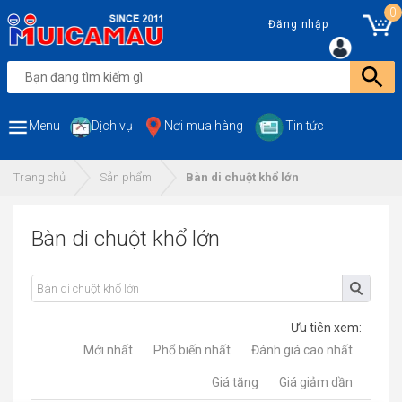
0
Đăng nhập
Menu
Dịch vụ
Nơi mua hàng
Tin tức
Trang chủ
Sản phẩm
Bàn di chuột khổ lớn
Bàn di chuột khổ lớn
Ưu tiên xem:
Mới nhất
Phổ biến nhất
Đánh giá cao nhất
Giá tăng
Giá giảm dần