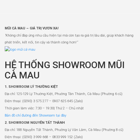
MŨI CÀ MAU – GIÁ TRỊ VƯƠN XA!
“
Không chỉ đáp ứng nhu cầu hiện tại mà còn tạo ra giá trị lâu dài, giúp khách hàng
phát triển, kết nối, tin cậy và thành công hơn!
”
HỆ THỐNG SHOWROOM MŨI
CÀ MAU
1. SHOWROOM LÝ THƯỜNG KIỆT
Địa chỉ: 125-129 Lý Thường Kiệt, Phường Tân Thành, Cà Mau (Phường 6 cũ)
Điện thoại: (0290) 3 575 277 – 0907 625 645 (Zalo)
Thời gian làm việc: 7:30 – 19:30| Thứ 2 – Chủ nhật
Bản đồ chỉ đường đến Showroom tại đây
2. SHOWROOM NGUYỄN TẤT THÀNH
Địa chỉ: 188 Nguyễn Tất Thành, Phường Lý Văn Lâm, Cà Mau (Phường 8 cũ)
Điện thoại: (0290) 3 999 668 – 0833 999 152 (Zalo)