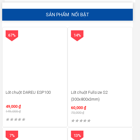
SẢN PHẨM NỔI BẬT
67%
14%
Lót chuột DAREU ESP100
Lót chuột Fullsize S2
(300x800x3mm)
49,000
₫
60,000
₫
149,000
₫
70,000
₫
7%
13%