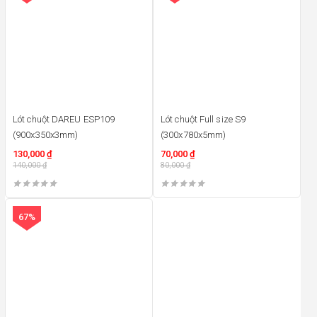
Lót chuột DAREU ESP109
Lót chuột Full size S9
(900x350x3mm)
(300x780x5mm)
130,000
₫
70,000
₫
140,000
₫
80,000
₫
67%