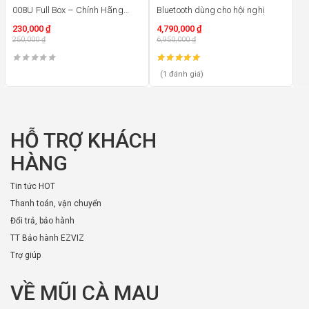
008U Full Box – Chính Hãng
Bluetooth dùng cho hội nghị
100%
230,000
₫
4,790,000
₫
250,000
₫
6,950,000
₫
(1 đánh giá)
HỖ TRỢ KHÁCH
HÀNG
Tin tức HOT
Thanh toán, vận chuyển
Đổi trả, bảo hành
TT Bảo hành EZVIZ
Trợ giúp
VỀ MŨI CÀ MAU