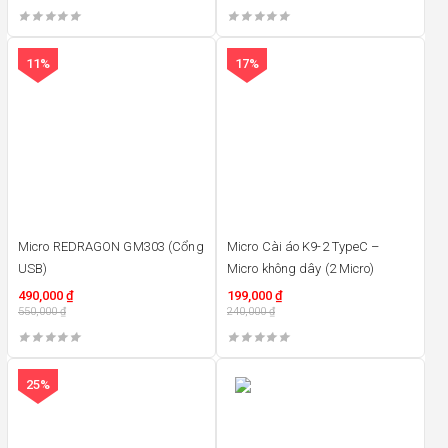
11%
17%
Micro REDRAGON GM303 (Cổng
Micro Cài áo K9-2 TypeC –
USB)
Micro không dây (2 Micro)
490,000
₫
199,000
₫
550,000
₫
240,000
₫
25%