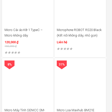
Micro Cài áo K8-1 TypeC –
Microphone ROBOT RS20 Black
Micro không dây
(Kết nối không dây, nhỏ gọn)
120,000
₫
Liên hệ
160,000
₫
8%
31%
Micro Máy Tính SENICC SM-
Micro Loa Maxhub BM21E