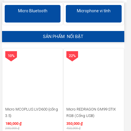
Micro Bluetooth
Microphone vi tính
SẢN PHẨM NỔI BẬT
10%
22%
Micro MCOPLUS LVD600 (cổng
Micro REDRAGON GM99 STIX
3.5)
RGB (Cổng USB)
180,000
₫
350,000
₫
200,000
₫
450,000
₫