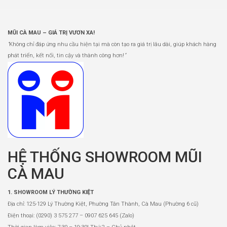
MŨI CÀ MAU – GIÁ TRỊ VƯƠN XA!
“
Không chỉ đáp ứng nhu cầu hiện tại mà còn tạo ra giá trị lâu dài, giúp khách hàng
phát triển, kết nối, tin cậy và thành công hơn!
”
HỆ THỐNG SHOWROOM MŨI
CÀ MAU
1. SHOWROOM LÝ THƯỜNG KIỆT
Địa chỉ: 125-129 Lý Thường Kiệt, Phường Tân Thành, Cà Mau (Phường 6 cũ)
Điện thoại: (0290) 3 575 277 – 0907 625 645 (Zalo)