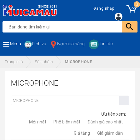
0
Đăng nhập
Menu
Dịch vụ
Nơi mua hàng
Tin tức
Trang chủ
Sản phẩm
MICROPHONE
MICROPHONE
Ưu tiên xem:
Mới nhất
Phổ biến nhất
Đánh giá cao nhất
Giá tăng
Giá giảm dần