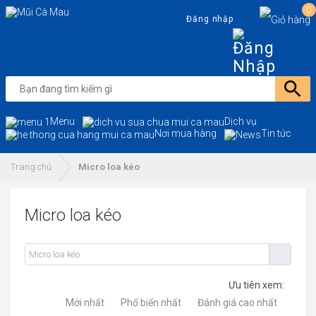
0
Đăng nhập
Menu
Dịch vụ
Nơi mua hàng
Tin tức
Trang chủ
Micro loa kéo
Micro loa kéo
Ưu tiên xem:
Mới nhất
Phổ biến nhất
Đánh giá cao nhất