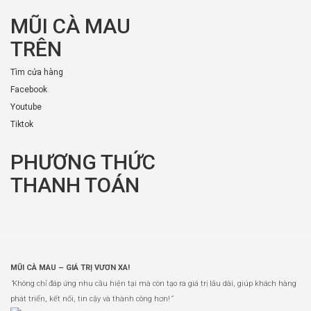
MŨI CÀ MAU
TRÊN
Tìm cửa hàng
Facebook
Youtube
Tiktok
PHƯƠNG THỨC
THANH TOÁN
MŨI CÀ MAU – GIÁ TRỊ VƯƠN XA!
“
Không chỉ đáp ứng nhu cầu hiện tại mà còn tạo ra giá trị lâu dài, giúp khách hàng
phát triển, kết nối, tin cậy và thành công hơn!
”