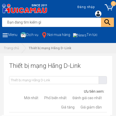
0
Đăng nhập
Menu
Dịch vụ
Nơi mua hàng
Tin tức
Trang chủ
Thiết bị mạng Hãng D-Link
Thiết bị mạng Hãng D-Link
Ưu tiên xem:
Mới nhất
Phổ biến nhất
Đánh giá cao nhất
Giá tăng
Giá giảm dần