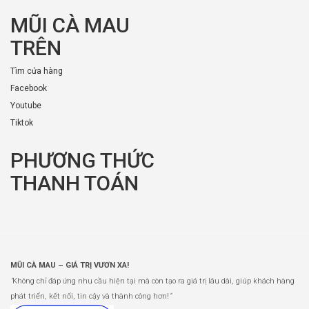
MŨI CÀ MAU
TRÊN
Tìm cửa hàng
Facebook
Youtube
Tiktok
PHƯƠNG THỨC
THANH TOÁN
MŨI CÀ MAU – GIÁ TRỊ VƯƠN XA!
“
Không chỉ đáp ứng nhu cầu hiện tại mà còn tạo ra giá trị lâu dài, giúp khách hàng
phát triển, kết nối, tin cậy và thành công hơn!
”