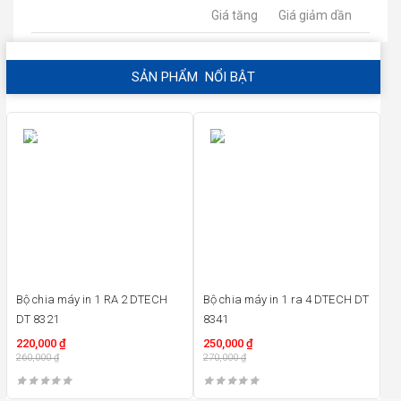
Giá tăng
Giá giảm dần
SẢN PHẨM NỔI BẬT
15%
7%
Bộ chia máy in 1 RA 2 DTECH
Bộ chia máy in 1 ra 4 DTECH DT
DT 8321
8341
220,000
₫
250,000
₫
260,000
₫
270,000
₫