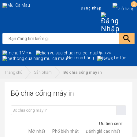
0
Đăng nhập
Menu
Dịch vụ
Nơi mua hàng
Tin tức
Trang chủ
Sản phẩm
Bộ chia cổng máy in
Bộ chia cổng máy in
Ưu tiên xem:
Mới nhất
Phổ biến nhất
Đánh giá cao nhất