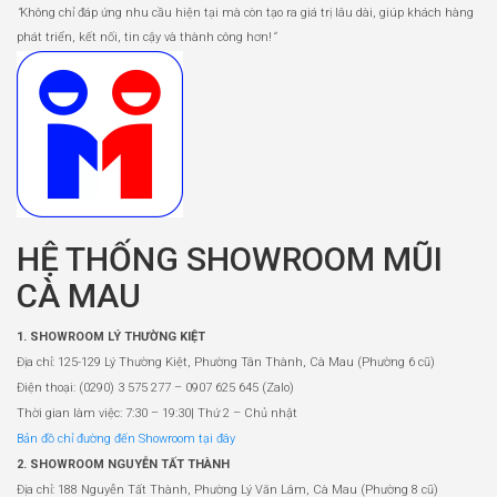
“
Không chỉ đáp ứng nhu cầu hiện tại mà còn tạo ra giá trị lâu dài, giúp khách hàng
phát triển, kết nối, tin cậy và thành công hơn!
”
HỆ THỐNG SHOWROOM MŨI
CÀ MAU
1. SHOWROOM LÝ THƯỜNG KIỆT
Địa chỉ: 125-129 Lý Thường Kiệt, Phường Tân Thành, Cà Mau (Phường 6 cũ)
Điện thoại: (0290) 3 575 277 – 0907 625 645 (Zalo)
Thời gian làm việc: 7:30 – 19:30| Thứ 2 – Chủ nhật
Bản đồ chỉ đường đến Showroom tại đây
2. SHOWROOM NGUYỄN TẤT THÀNH
Địa chỉ: 188 Nguyễn Tất Thành, Phường Lý Văn Lâm, Cà Mau (Phường 8 cũ)