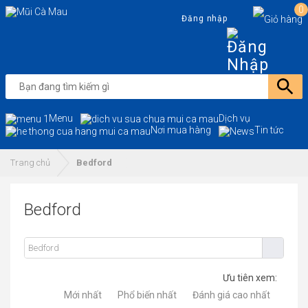
0
Đăng nhập
Menu
Dịch vụ
Nơi mua hàng
Tin tức
Trang chủ
Bedford
Bedford
Ưu tiên xem:
Mới nhất
Phổ biến nhất
Đánh giá cao nhất