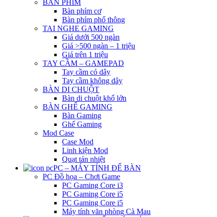
BÀN PHÍM
Bàn phím cơ
Bàn phím phổ thông
TAI NGHE GAMING
Giá dưới 500 ngàn
Giá >500 ngàn – 1 triệu
Giá trên 1 triệu
TAY CẦM – GAMEPAD
Tay cầm có dây
Tay cầm không dây
BÀN DI CHUỘT
Bàn di chuột khổ lớn
BÀN GHẾ GAMING
Bàn Gaming
Ghế Gaming
Mod Case
Case Mod
Linh kiện Mod
Quạt tản nhiệt
PC – MÁY TÍNH ĐỂ BÀN
PC Đồ họa – Chơi Game
PC Gaming Core i3
PC Gaming Core i5
PC Gaming Core i5
Máy tính văn phòng Cà Mau