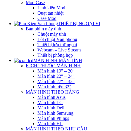
Mod Case
Linh kiện Mod
Quạt tản nhiệt
Case Mod
THIẾT BỊ NGOẠI VI
Bàn phím máy tính
Chuột máy tính
Lót chuột Văn phòng
Thiết bị lưu trữ ngoài
Webcam – Live Stream
Thiết bị phòng họp
MÀN HÌNH MÁY TÍNH
KÍCH THƯỚC MÀN HÌNH
Màn hình 19″ – 20″
Màn hình 22″ – 24″
Màn hình 27″ – 32″
Màn hình trên 32″
MÀN HÌNH THEO HÃNG
Màn hình Asus
Màn hình LG
Màn hình Dell
Màn hình Samsung
Màn hình Philips
Màn hình HP
MÀN HÌNH THEO NHU CẦU