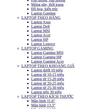
Phổ thông, văn phòng
Mỏng nhẹ, thời trang
Đồ họa, kiến trúc
Laptop Gaming
LAPTOP THEO HÃNG
Laptop Asus
Laptop Dell
Laptop MSI
Laptop Acer
Laptop HP
Laptop Lenovo
LAPTOP GAMING
Laptop Gaming MSI
Laptop Gaming HP
Laptop Gaming Acer
LAPTOP THEO KHOẢNG GIÁ
Laptop dưới 10 triệu
Laptop từ 10-15 triệu
Laptop từ 15-20 triệu
Laptop từ 20-25 triệu
Laptop từ 25-30 triệu
Laptop trên 30 triệu
LAPTOP THEO KÍCH THƯỚC
Màn hình 11.6″
Màn hình 13.3″