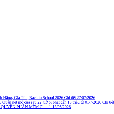
 Hãng, Giá Tốt | Back to School 2026
Chi tiết
27/07/2026
Quán net mở cửa sau 22 giờ bị phạt đến 15 triệu từ 01/7/2026
Chi tiết
N QUYỀN PHẦN MỀM
Chi tiết
13/06/2026