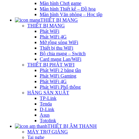
Màn hình Chơi game
Màn hình Thiết kế – Đồ họa
Màn hình Văn phòng – Học tập
THIẾT BỊ MẠNG
THIẾT BỊ MẠNG
Phát WiFi
Phát WiFi 4G
Mở rộng sóng WiFi
Thiết bị thu WiFi
Bộ chia mạng – Switch
Card mạng Lan/WiFi
THIẾT BỊ PHÁT WIFI
Phát WiFi 2 băng tần
Phát WiFi Gaming
Phát WiFi 4G
Phát WiFi Phổ thông
HÃNG SẢN XUẤT
TP-Link
Tenda
D-Link
Asus
Totolink
THIẾT BỊ ÂM THANH
MÁY TRỢ GIẢNG
Tai nghe