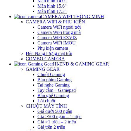
Màn hình 14.0″
Màn hình 15.6″
Màn hình 17.3″
CAMERA WIFI THÔNG MINH
CAMERA WIFI & PHỤ KIỆN
Camera WiFi ngoài trời
Camera WiFi trong nhà
Camera WiFi EZVIZ
Camera WiFi IMOU
Phụ kiện camera
Đèn Năng lượng mặt trời
COMBO CAMERA
HI-END & GAMING GEAR
GAMING GEAR
Chuột Gaming
Bàn phím Gaming
Tai nghe Gaming
Tay cầm – Gamepad
Bàn ghế Gaming
Lót chuột
CHUỘT MÁY TÍNH
Giá dưới 500 ngàn
Giá >500 ngàn – 1 triệu
Giá >1 triệu – 2 triệu
Giá trên 2 triệu