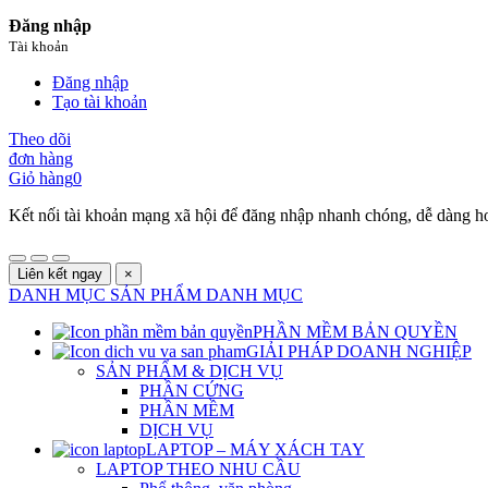
Đăng nhập
Tài khoản
Đăng nhập
Tạo tài khoản
Theo dõi
đơn hàng
Giỏ hàng
0
Kết nối tài khoản mạng xã hội để đăng nhập nhanh chóng, dễ dàng h
Liên kết ngay
×
DANH MỤC SẢN PHẨM
DANH MỤC
PHẦN MỀM BẢN QUYỀN
GIẢI PHÁP DOANH NGHIỆP
SẢN PHẨM & DỊCH VỤ
PHẦN CỨNG
PHẦN MỀM
DỊCH VỤ
LAPTOP – MÁY XÁCH TAY
LAPTOP THEO NHU CẦU