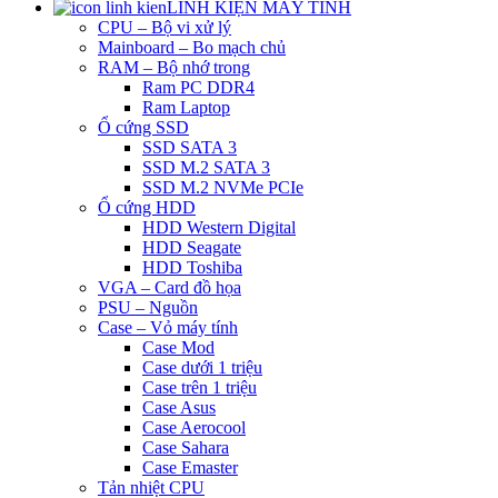
LINH KIỆN MÁY TÍNH
CPU – Bộ vi xử lý
Mainboard – Bo mạch chủ
RAM – Bộ nhớ trong
Ram PC DDR4
Ram Laptop
Ổ cứng SSD
SSD SATA 3
SSD M.2 SATA 3
SSD M.2 NVMe PCIe
Ổ cứng HDD
HDD Western Digital
HDD Seagate
HDD Toshiba
VGA – Card đồ họa
PSU – Nguồn
Case – Vỏ máy tính
Case Mod
Case dưới 1 triệu
Case trên 1 triệu
Case Asus
Case Aerocool
Case Sahara
Case Emaster
Tản nhiệt CPU