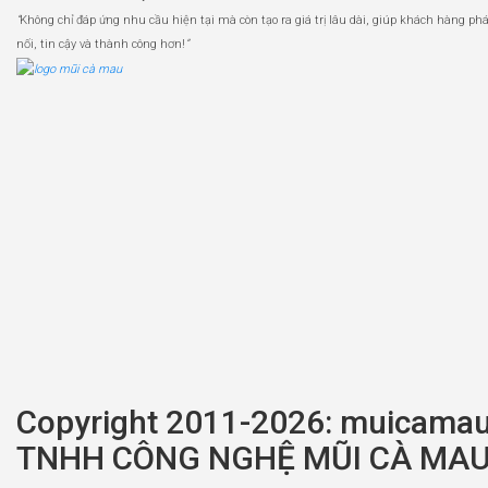
“
Không chỉ đáp ứng nhu cầu hiện tại mà còn tạo ra giá trị lâu dài, giúp khách hàng phát
nối, tin cậy và thành công hơn!
”
Copyright 2011-2026: muicama
TNHH CÔNG NGHỆ MŨI CÀ MA