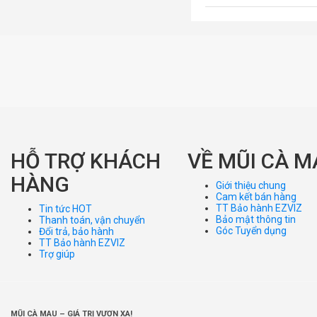
HỖ TRỢ KHÁCH
VỀ MŨI CÀ M
HÀNG
Giới thiệu chung
Cam kết bán hàng
TT Bảo hành EZVIZ
Tin tức HOT
Bảo mật thông tin
Thanh toán, vận chuyển
Góc Tuyển dụng
Đổi trả, bảo hành
TT Bảo hành EZVIZ
Trợ giúp
MŨI CÀ MAU – GIÁ TRỊ VƯƠN XA!