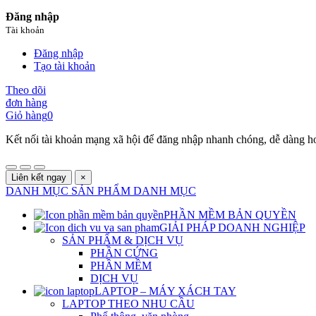
Đăng nhập
Tài khoản
Đăng nhập
Tạo tài khoản
Theo dõi
đơn hàng
Giỏ hàng
0
Kết nối tài khoản mạng xã hội để đăng nhập nhanh chóng, dễ dàng h
Liên kết ngay
×
DANH MỤC SẢN PHẨM
DANH MỤC
PHẦN MỀM BẢN QUYỀN
GIẢI PHÁP DOANH NGHIỆP
SẢN PHẨM & DỊCH VỤ
PHẦN CỨNG
PHẦN MỀM
DỊCH VỤ
LAPTOP – MÁY XÁCH TAY
LAPTOP THEO NHU CẦU