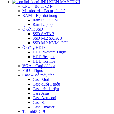
LINH KIỆN MÁY TÍNH
CPU – Bộ vi xử lý
Mainboard – Bo mạch chủ
RAM – Bộ nhớ trong
Ram PC DDR4
Ram Laptop
Ổ cứng SSD
SSD SATA 3
SSD M.2 SATA 3
SSD M.2 NVMe PCIe
Ổ cứng HDD
HDD Western Digital
HDD Seagate
HDD Toshiba
VGA – Card đồ họa
PSU – Nguồn
Case – Vỏ máy tính
Case Mod
Case dưới 1 triệu
Case trên 1 triệu
Case Asus
Case Aerocool
Case Sahara
Case Emaster
Tản nhiệt CPU