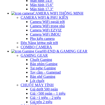
Màn hình 14.0″
Màn hình 15.6″
Màn hình 17.3″
CAMERA WIFI THÔNG MINH
CAMERA WIFI & PHỤ KIỆN
Camera WiFi ngoài trời
Camera WiFi trong nhà
Camera WiFi EZVIZ
Camera WiFi IMOU
Phụ kiện camera
Đèn Năng lượng mặt trời
COMBO CAMERA
HI-END & GAMING GEAR
GAMING GEAR
Chuột Gaming
Bàn phím Gaming
Tai nghe Gaming
Tay cầm – Gamepad
Bàn ghế Gaming
Lót chuột
CHUỘT MÁY TÍNH
Giá dưới 500 ngàn
Giá >500 ngàn – 1 triệu
Giá >1 triệu – 2 triệu
Giá trên 2 triệu