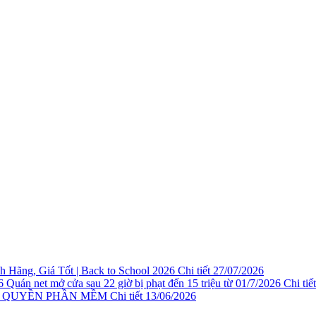
 Hãng, Giá Tốt | Back to School 2026
Chi tiết
27/07/2026
Quán net mở cửa sau 22 giờ bị phạt đến 15 triệu từ 01/7/2026
Chi tiết
N QUYỀN PHẦN MỀM
Chi tiết
13/06/2026