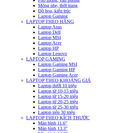
Phổ thông, văn phòng
Mỏng nhẹ, thời trang
Đồ họa, kiến trúc
Laptop Gaming
LAPTOP THEO HÃNG
Laptop Asus
Laptop Dell
Laptop MSI
Laptop Acer
Laptop HP
Laptop Lenovo
LAPTOP GAMING
Laptop Gaming MSI
Laptop Gaming HP
Laptop Gaming Acer
LAPTOP THEO KHOẢNG GIÁ
Laptop dưới 10 triệu
Laptop từ 10-15 triệu
Laptop từ 15-20 triệu
Laptop từ 20-25 triệu
Laptop từ 25-30 triệu
Laptop trên 30 triệu
LAPTOP THEO KÍCH THƯỚC
Màn hình 11.6″
Màn hình 13.3″