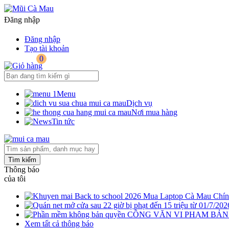
Đăng nhập
Đăng nhập
Tạo tài khoản
0
Menu
Dịch vụ
Nơi mua hàng
Tin tức
Tìm kiếm
Thông báo
của tôi
Mua Laptop Cà Mau Chính
CÔNG VĂN VI PHẠM BẢ
Xem tất cả thông báo