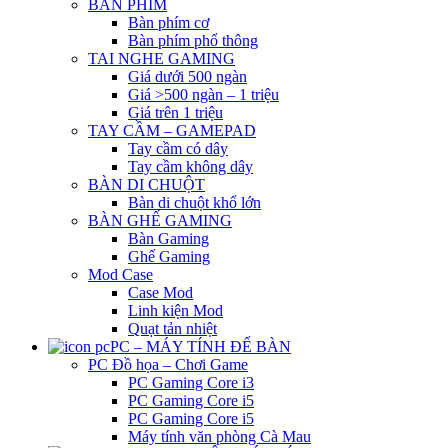
BÀN PHÍM
Bàn phím cơ
Bàn phím phổ thông
TAI NGHE GAMING
Giá dưới 500 ngàn
Giá >500 ngàn – 1 triệu
Giá trên 1 triệu
TAY CẦM – GAMEPAD
Tay cầm có dây
Tay cầm không dây
BÀN DI CHUỘT
Bàn di chuột khổ lớn
BÀN GHẾ GAMING
Bàn Gaming
Ghế Gaming
Mod Case
Case Mod
Linh kiện Mod
Quạt tản nhiệt
PC – MÁY TÍNH ĐỂ BÀN
PC Đồ họa – Chơi Game
PC Gaming Core i3
PC Gaming Core i5
PC Gaming Core i5
Máy tính văn phòng Cà Mau