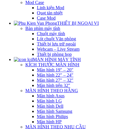
Mod Case
Linh kiện Mod
Quạt tản nhiệt
Case Mod
THIẾT BỊ NGOẠI VI
Bàn phím máy tính
Chuột máy tính
Lót chuột Văn phòng
Thiết bị lưu trữ ngoài
Webcam – Live Stream
Thiết bị phòng họp
MÀN HÌNH MÁY TÍNH
KÍCH THƯỚC MÀN HÌNH
Màn hình 19″ – 20″
Màn hình 22″ – 24″
Màn hình 27″ – 32″
Màn hình trên 32″
MÀN HÌNH THEO HÃNG
Màn hình Asus
Màn hình LG
Màn hình Dell
Màn hình Samsung
Màn hình Philips
Màn hình HP
MÀN HÌNH THEO NHU CẦU