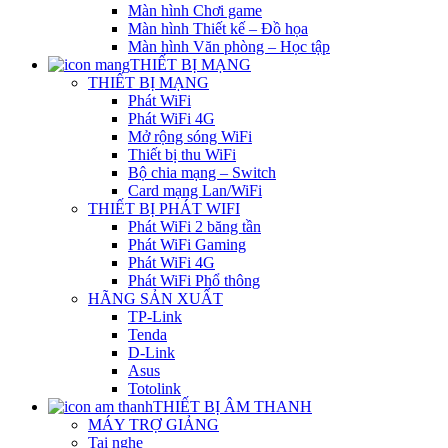
Màn hình Chơi game
Màn hình Thiết kế – Đồ họa
Màn hình Văn phòng – Học tập
THIẾT BỊ MẠNG
THIẾT BỊ MẠNG
Phát WiFi
Phát WiFi 4G
Mở rộng sóng WiFi
Thiết bị thu WiFi
Bộ chia mạng – Switch
Card mạng Lan/WiFi
THIẾT BỊ PHÁT WIFI
Phát WiFi 2 băng tần
Phát WiFi Gaming
Phát WiFi 4G
Phát WiFi Phổ thông
HÃNG SẢN XUẤT
TP-Link
Tenda
D-Link
Asus
Totolink
THIẾT BỊ ÂM THANH
MÁY TRỢ GIẢNG
Tai nghe