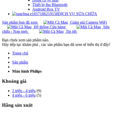
Dụng cụ vệ sinh
Thiết bị thu Bluetooth
Android Box TV
DỊCH VỤ SỬA CHỮA
Sản phẩm bạn đã xem
Giảm giá Camera WiFi
Hệ thống Cửa hàng
Sửa
chữa - Nạp mực
Tin tức
Bạn chưa xem sản phẩm nào.
Hãy tiếp tục khám phá , các sản phẩm bạn đã xem sẽ hiển thị ở đây!
Trang chủ
Sản phẩm
Màn hình Philips
Khoảng giá
2 triệu - 4 triệu
(9)
4 triệu - 6 triệu
(5)
Hãng sản xuất