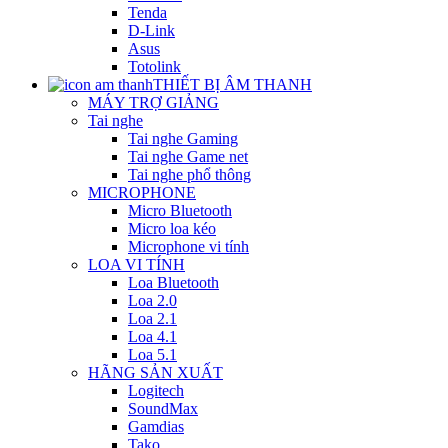
Tenda
D-Link
Asus
Totolink
THIẾT BỊ ÂM THANH
MÁY TRỢ GIẢNG
Tai nghe
Tai nghe Gaming
Tai nghe Game net
Tai nghe phổ thông
MICROPHONE
Micro Bluetooth
Micro loa kéo
Microphone vi tính
LOA VI TÍNH
Loa Bluetooth
Loa 2.0
Loa 2.1
Loa 4.1
Loa 5.1
HÃNG SẢN XUẤT
Logitech
SoundMax
Gamdias
Tako