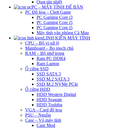
Quạt tản nhiệt
PC – MÁY TÍNH ĐỂ BÀN
PC Đồ họa – Chơi Game
PC Gaming Core i3
PC Gaming Core i5
PC Gaming Core i5
Máy tính văn phòng Cà Mau
LINH KIỆN MÁY TÍNH
CPU – Bộ vi xử lý
Mainboard – Bo mạch chủ
RAM – Bộ nhớ trong
Ram PC DDR4
Ram Laptop
Ổ cứng SSD
SSD SATA 3
SSD M.2 SATA 3
SSD M.2 NVMe PCIe
Ổ cứng HDD
HDD Western Digital
HDD Seagate
HDD Toshiba
VGA – Card đồ họa
PSU – Nguồn
Case – Vỏ máy tính
Case Mod