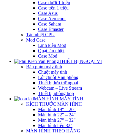
Case dưới 1 triệu
Case trên 1 triệu
Case Asus
Case Aerocool
Case Sahara
Case Emaster
Tản nhiệt CPU
Mod Case
Linh kiện Mod
Quạt tản nhiệt
Case Mod
THIẾT BỊ NGOẠI VI
Bàn phím máy tính
Chuột máy tính
Lót chuột Văn phòng
Thiết bị lưu trữ ngoài
Webcam – Live Stream
Thiết bị phòng họp
MÀN HÌNH MÁY TÍNH
KÍCH THƯỚC MÀN HÌNH
Màn hình 19″ – 20″
Màn hình 22″ – 24″
Màn hình 27″ – 32″
Màn hình trên 32″
MÀN HÌNH THEO HÃNG