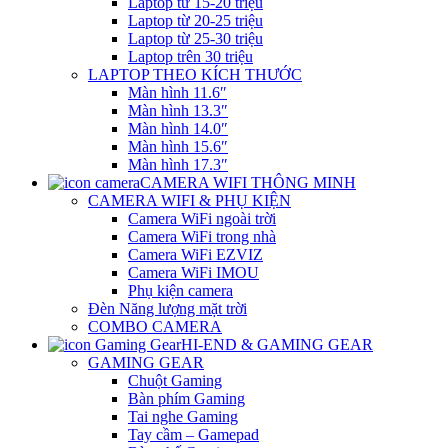
Laptop từ 15-20 triệu
Laptop từ 20-25 triệu
Laptop từ 25-30 triệu
Laptop trên 30 triệu
LAPTOP THEO KÍCH THƯỚC
Màn hình 11.6″
Màn hình 13.3″
Màn hình 14.0″
Màn hình 15.6″
Màn hình 17.3″
CAMERA WIFI THÔNG MINH
CAMERA WIFI & PHỤ KIỆN
Camera WiFi ngoài trời
Camera WiFi trong nhà
Camera WiFi EZVIZ
Camera WiFi IMOU
Phụ kiện camera
Đèn Năng lượng mặt trời
COMBO CAMERA
HI-END & GAMING GEAR
GAMING GEAR
Chuột Gaming
Bàn phím Gaming
Tai nghe Gaming
Tay cầm – Gamepad