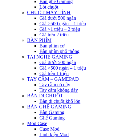
Bàn ghế Gaming
Lót chuột
CHUỘT MÁY TÍNH
Giá dưới 500 ngàn
Giá >500 ngàn – 1 triệu
Giá >1 triệu – 2 triệu
Giá trên 2 triệu
BÀN PHÍM
Bàn phím cơ
Bàn phím phổ thông
TAI NGHE GAMING
Giá dưới 500 ngàn
Giá >500 ngàn – 1 triệu
Giá trên 1 triệu
TAY CẦM – GAMEPAD
Tay cầm có dây
Tay cầm không dây
BÀN DI CHUỘT
Bàn di chuột khổ lớn
BÀN GHẾ GAMING
Bàn Gaming
Ghế Gaming
Mod Case
Case Mod
Linh kiện Mod