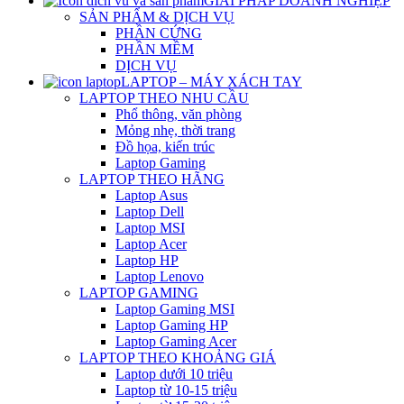
GIẢI PHÁP DOANH NGHIỆP
SẢN PHẨM & DỊCH VỤ
PHẦN CỨNG
PHẦN MỀM
DỊCH VỤ
LAPTOP – MÁY XÁCH TAY
LAPTOP THEO NHU CẦU
Phổ thông, văn phòng
Mỏng nhẹ, thời trang
Đồ họa, kiến trúc
Laptop Gaming
LAPTOP THEO HÃNG
Laptop Asus
Laptop Dell
Laptop MSI
Laptop Acer
Laptop HP
Laptop Lenovo
LAPTOP GAMING
Laptop Gaming MSI
Laptop Gaming HP
Laptop Gaming Acer
LAPTOP THEO KHOẢNG GIÁ
Laptop dưới 10 triệu
Laptop từ 10-15 triệu