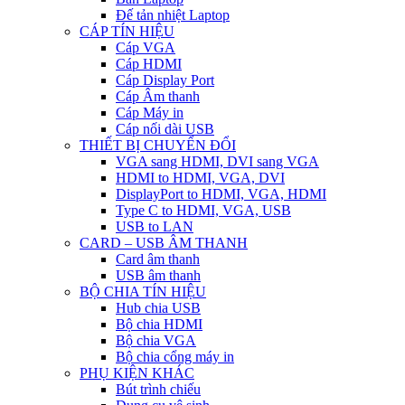
Đế tản nhiệt Laptop
CÁP TÍN HIỆU
Cáp VGA
Cáp HDMI
Cáp Display Port
Cáp Âm thanh
Cáp Máy in
Cáp nối dài USB
THIẾT BỊ CHUYỂN ĐỔI
VGA sang HDMI, DVI sang VGA
HDMI to HDMI, VGA, DVI
DisplayPort to HDMI, VGA, HDMI
Type C to HDMI, VGA, USB
USB to LAN
CARD – USB ÂM THANH
Card âm thanh
USB âm thanh
BỘ CHIA TÍN HIỆU
Hub chia USB
Bộ chia HDMI
Bộ chia VGA
Bộ chia cổng máy in
PHỤ KIỆN KHÁC
Bút trình chiếu