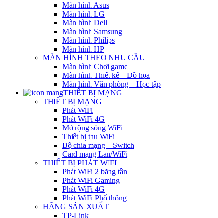
Màn hình Asus
Màn hình LG
Màn hình Dell
Màn hình Samsung
Màn hình Philips
Màn hình HP
MÀN HÌNH THEO NHU CẦU
Màn hình Chơi game
Màn hình Thiết kế – Đồ họa
Màn hình Văn phòng – Học tập
THIẾT BỊ MẠNG
THIẾT BỊ MẠNG
Phát WiFi
Phát WiFi 4G
Mở rộng sóng WiFi
Thiết bị thu WiFi
Bộ chia mạng – Switch
Card mạng Lan/WiFi
THIẾT BỊ PHÁT WIFI
Phát WiFi 2 băng tần
Phát WiFi Gaming
Phát WiFi 4G
Phát WiFi Phổ thông
HÃNG SẢN XUẤT
TP-Link