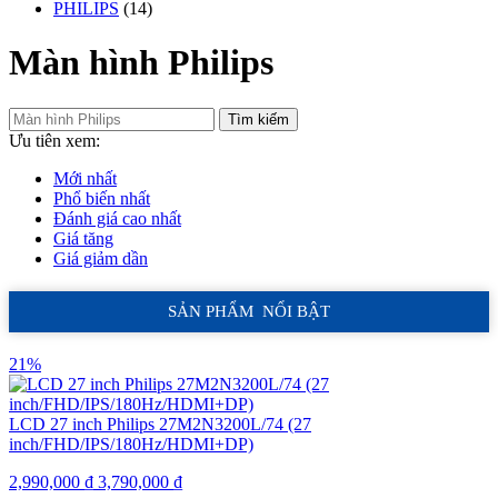
PHILIPS
(14)
Màn hình Philips
Tìm kiếm
Ưu tiên xem:
Mới nhất
Phổ biến nhất
Đánh giá cao nhất
Giá tăng
Giá giảm dần
SẢN PHẨM NỔI BẬT
21%
LCD 27 inch Philips 27M2N3200L/74 (27
inch/FHD/IPS/180Hz/HDMI+DP)
2,990,000
₫
3,790,000
₫