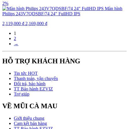
2%
Màn hình
Philips 243V7QDSBF/74 24″ FullHD IPS
2,119,000
₫
2,169,000
₫
1
2
→
HỖ TRỢ KHÁCH HÀNG
Tin tức HOT
Thanh toán, vận chuyển
Đổi trả, bảo hành
TT Bảo hành EZVIZ
Trợ giúp
VỀ MŨI CÀ MAU
Giới thiệu chung
Cam kết bán hàng
TT Bảo hành EZVIZ