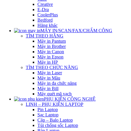
Creative
E-Dra
CoolerPlus
Bedford
Hãng khác
MÁY IN/SCAN/FAX/CHẤM CÔNG
TÌM THEO HÃNG
Máy in Pantum
Máy in Brother
Máy in Canon
Máy in Epson
Máy in HP
TÌM THEO CHỨC NĂNG
Máy in Laser
Máy in Màu
Máy in đa chức năng
Máy in Bill
Máy quét mã vạch
PHỤ KIỆN CÔNG NGHỆ
LINH – PHỤ KIỆN LAPTOP
Pin Laptop
Sạc Laptop
Cặp – Balo Laptop
Túi chống sốc Laptop
Bàn Laptop